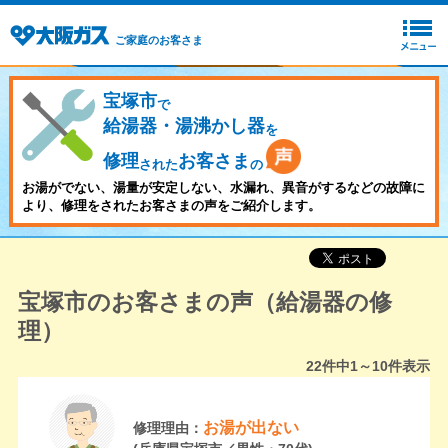
ご家庭のお客さま
宝塚市
で
給湯器・湯沸かし器
を
修理
お客さま
された
の
お湯がでない、湯量が安定しない、水漏れ、異音がするなどの故障に
より、修理をされたお客さまの声をご紹介します。
宝塚市のお客さまの声（給湯器の修
理）
22
件中
1～10
件表示
お湯が出ない
修理理由：