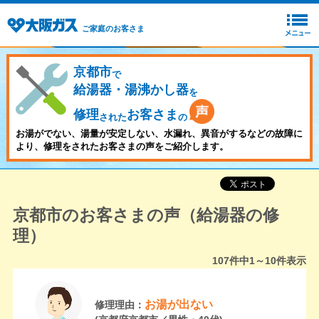
ご家庭のお客さま
京都市
で
給湯器・湯沸かし器
を
修理
お客さま
された
の
お湯がでない、湯量が安定しない、水漏れ、異音がするなどの故障に
より、修理をされたお客さまの声をご紹介します。
京都市のお客さまの声（給湯器の修
理）
107
件中
1～10
件表示
お湯が出ない
修理理由：