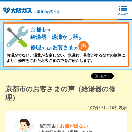
ご家庭のお客さま
京都市
で
給湯器・湯沸かし器
を
修理
お客さま
された
の
お湯がでない、湯量が安定しない、水漏れ、異音がするなどの故障に
より、修理をされたお客さまの声をご紹介します。
京都市のお客さまの声（給湯器の修
理）
107
件中
1～10
件表示
お湯が出ない
修理理由：