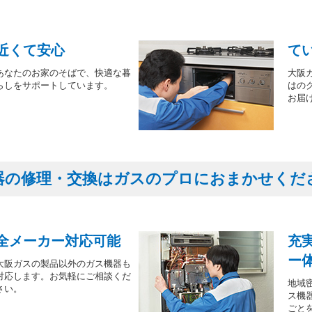
近くて安心
て
あなたのお家のそばで、快適な暮
大阪
らしをサポートしています。
はの
お届
器の修理・交換はガスのプロにおまかせくだ
全メーカー対応可能
充
ー
大阪ガスの製品以外のガス機器も
対応します。お気軽にご相談くだ
地域
さい。
ス機
ごと