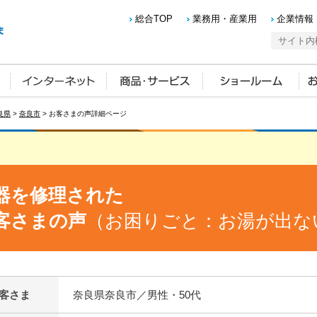
総合TOP
業務用・産業用
企業情報
良県
>
奈良市
> お客さまの声詳細ページ
器を修理された
客さまの声
（お困りごと：お湯が出な
客さま
奈良県奈良市／男性・50代