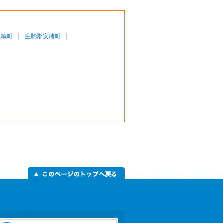
斑鳩町
生駒郡安堵町