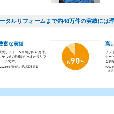
ータルリフォームまで約48万件の実績には
豊富な実績
高
累積リフォーム実績が約48万件。
リフ
しかもその約6割が水まわりリフ
ケー
ォームです。
ご満
※2025年3月時点の累計工事件数
※202
さま