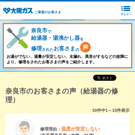
ご家庭のお客さま
奈良市
で
給湯器・湯沸かし器
を
修理
お客さま
された
の
お湯がでない、湯量が安定しない、水漏れ、異音がするなどの故障に
より、修理をされたお客さまの声をご紹介します。
奈良市のお客さまの声（給湯器の修
理）
30
件中
1～10
件表示
温度が安定しない
修理理由：