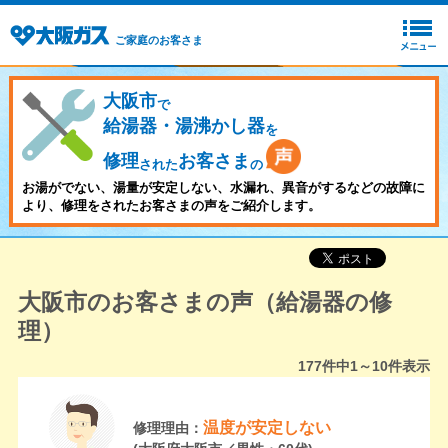
ご家庭のお客さま
大阪市
で
給湯器・湯沸かし器
を
修理
お客さま
された
の
お湯がでない、湯量が安定しない、水漏れ、異音がするなどの故障に
より、修理をされたお客さまの声をご紹介します。
大阪市のお客さまの声（給湯器の修
理）
177
件中
1～10
件表示
温度が安定しない
修理理由：