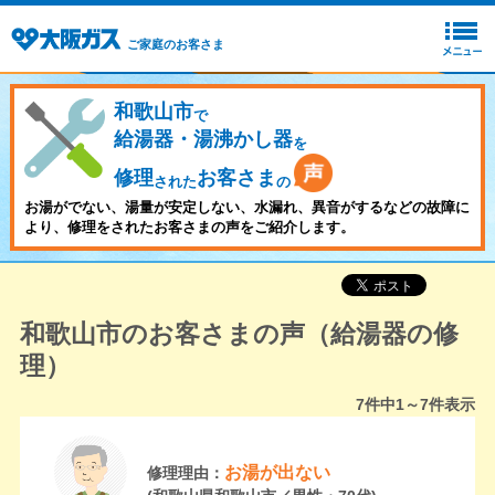
ご家庭のお客さま
和歌山市
で
給湯器・湯沸かし器
を
修理
お客さま
された
の
お湯がでない、湯量が安定しない、水漏れ、異音がするなどの故障に
より、修理をされたお客さまの声をご紹介します。
和歌山市のお客さまの声（給湯器の修
理）
7
件中
1～7
件表示
お湯が出ない
修理理由：