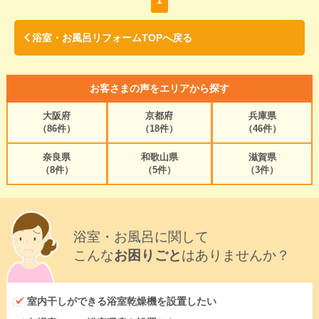
1
浴室・お風呂リフォームTOPへ戻る
お客さまの声をエリアから探す
大阪府
京都府
兵庫県
（86件）
（18件）
（46件）
奈良県
和歌山県
滋賀県
（8件）
（5件）
（3件）
浴室・お風呂に関して
こんな
お困りごと
はありませんか？
室内干しができる浴室乾燥機を設置したい