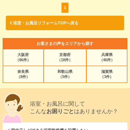
1
浴室・お風呂リフォームTOPへ戻る
お客さまの声をエリアから探す
大阪府
京都府
兵庫県
（86件）
（18件）
（46件）
奈良県
和歌山県
滋賀県
（8件）
（5件）
（3件）
浴室・お風呂に関して
こんな
お困りごと
はありませんか？