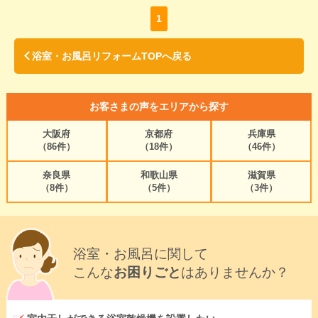
1
浴室・お風呂リフォームTOPへ戻る
お客さまの声をエリアから探す
大阪府
京都府
兵庫県
（86件）
（18件）
（46件）
奈良県
和歌山県
滋賀県
（8件）
（5件）
（3件）
浴室・お風呂に関して
こんな
お困りごと
はありませんか？