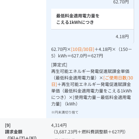
62.70円
最低料金適用電力量を
こえる1kWhにつき
4.18円
62.70円×
[10日/30日]
＋4.18円×（150－
5）kWh＝627.0円＝627円
[算定式]
再生可能エネルギー発電促進賦課金単価
（最低料金適用電力量）×
[ご使用日数/30
日]
＋再生可能エネルギー発電促進賦課金
単価（最低料金適用電力量をこえる1kWh
につき）×[使用電力量－最低料金適用電
力量] （kWh）
円未満切り捨て
[9]
4,314円
請求金額
（3,687.23円＋燃料費調整額＋627円）
（[6]＋[7]＋[8]）