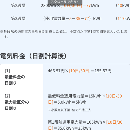
スクロールできます
第2段階
230kWh×
[10日/30日]
＝
77
kWh
（
40
kW
第3段階
（使用電力量－
5
－
35
－
77
）kWh
（
117
k
各段階の適用電力量を日割計算した値は、小数点以下第1位で四捨五入いたしま
す。
電気料金（日割計算後）
[1]
466.57円×
[10日/30日]
＝155.52円
最低料金の
日割り
[2]
最低料金適用電力量＝15kWh×
[10日/30
電力量区分の
日]
＝5.0kWh＝5kWh
日割り
小数点以下第1位で四捨五入
第1段階適用電力量＝105kWh×
[10日/30
日]
＝35.0kWh＝35kWh