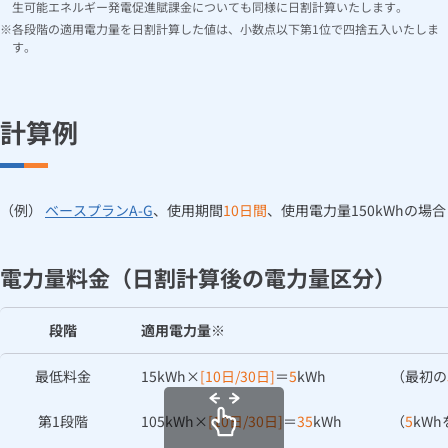
生可能エネルギー発電促進賦課金についても同様に日割計算いたします。
各段階の適用電力量を日割計算した値は、小数点以下第1位で四捨五入いたしま
す。
計算例
（例）
ベースプランA-G
、使用期間
10日間
、使用電力量150kWhの場合
電力量料金（日割計算後の電力量区分）
段階
適用電力量※
最低料金
15kWh×
[10日/30日]
＝
5
kWh
（最初の
第1段階
105kWh×
[10日/30日]
＝
35
kWh
（
5
kW