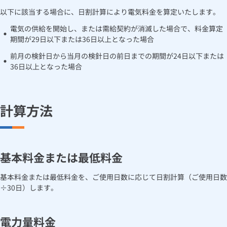
お手続き・サポート
まとめプラン紹介
以下に該当する場合に、日割計算により電気料金を算定いたします。
一般料金
「大阪ガスの電気」が選ばれる理由
工事・開通までの流れ
修理
キッチン
使用開始
ガスと電気の
の申込
料金計算方法
リフォーム・リノベーション
電気の供給を開始し、または需給契約が消滅した場合で、料金算定
お手続き一覧
ショールーム
Daigasコラム
期間が29日以下または36日以上となった場合
「大阪ガスの都市ガス」への切り替えについて
電気料金メニュー
使用中止
ガスと電気の
の申込
通信速度測定
定額サービス
バス・洗面
故障診断
ガスコンロ
日割計算について
安心・安全
リフォーム・リノベーション
トップ
前月の検針日から当月の検針日の前日までの期間が24日以下または
お客さまサポート
36日以上となった場合
お手続きから使用開始までの流れ
総合TOP
業務用・産業用のお客さま
企業情報
リビング・空調
エラーコード診断
らく得リース
ガス炊飯器
ガス給湯器
燃料費調整・再生可能エネルギー発電促進賦課金（関西エリア）
便利・おトク
住ミカタ・リフォーム
住ミカタ・サービス
お問い合わせ
まとめプラン紹介
機器・修理お申込み
太陽光発電余剰電力買取サービス
過去の燃料費調整単価について
発電・省エネ
取扱説明書を探す
らく得保証
ガスオーブン
ガス温水浴室暖房乾燥機
ガスファンヒーター
計算方法
リノベーション「マイリノ」
ホームセキュリティ
スマイLINK
簡単プラン診断
「カワック・ミストカワック」
お引越しの手続き
燃料費調整・離島ユニバーサルサービス調整・再生可能エネルギ
インターネットのお申込み
警報器・消火器
お近くのガスのお店
ほっ得定額
レンジフード
ガス温水床暖房「ヌック」
エネファーム
みるぴこ
FitDish
ー発電促進賦課金
乾太くん
基本料金または最低料金
食器洗い乾燥機
取替用ガスコンセント
太陽光発電
ぴこぴこ・スマぴこ・けむぴこ
めちゃとクーポン
電気の託送料金平均単価表
基本料金または最低料金を、ご使用日数に応じて日割計算（ご使用日数
ガスコード
蓄電池
消火器
÷30日）します。
プリゼロ
電源構成・非化石証書使用状況
ガス栓の増設 プラスライン
スマイルーフ
関西おでかけ納税
市場価格調整単価について
電力量料金