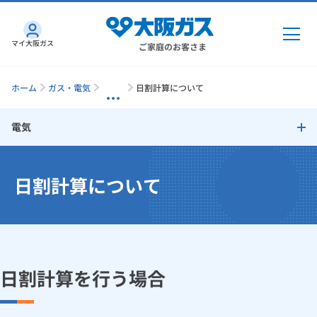
マイ大阪ガス
ご家庭のお客さま
ホーム
ガス・電気
日割計算について
電気
ガス・電気
電気トップ
日割計算について
ガス・電気
トップ
インターネット
「大阪ガスの電気」が選ばれる理由
ガス
インターネット
トップ
機器・修理
電気料金メニュー
電気
ガス
トップ
さすガねっとのメリット
機器・修理
トップ
日割計算を行う場合
くらしのサービス
電気料金・お支払い方法について
GAS得プラン
電気
トップ
料金プラン
機器
料金メニュー変更について
くらしのサービス
トップ