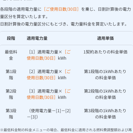
ルームエアコン
エコキュート
各段階の適用電力量に
［ご使用日数/30日］
を乗じ、日割計算後の電力
過去の市場価格調整単価について
ハウスクリーニング
量区分を算定いたします。
日割計算後の電力量区分にもとづき、電力量料金を算定いたします。
電力自由化とは？
段階
適用電力量
適用単価
お手続きから使用開始までの流れ
最低料
［1］適用電力量×
［ご
1契約あたりの料金単価
約款（電気）
金
使用日数/30日］
kWh
第1段
大阪ガスの電気販売エリアについて
［2］適用電力量×
［ご
第1段階の1kWhあたり
階
使用日数/30日］
kWh
の料金単価
安全にご利用いただくために
第2段
［3］適用電力量×
［ご
第2段階の1kWhあたり
階
使用日数/30日］
kWh
の料金単価
代理事業者・取次事業者一覧
第3段
（使用電力量－[1]－[2]
第3段階の1kWhあたり
階
－[3]）
の料金単価
太陽光発電余剰電力買取サービス
最低料金制の料金メニューの場合、最低料金に適用される燃料費調整額および再