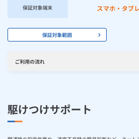
保証対象端末
スマホ・タブ
保証対象範囲
ご利用の流れ
STEP.1
コールセンター（0120-001-021）へお
[受付時間]全日9:00〜19:00
駆けつけサポート
STEP.2
店舗お持ち込み、またはご郵送のご案内を
開通時の設定作業や、速度不良時の簡易診断など、ネット
STEP.3