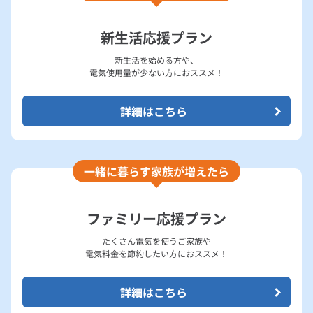
ルームエアコン
エコキュート
過去の市場価格調整単価について
ハウスクリーニング
新生活応援プラン
電力自由化とは？
新生活を始める方や、
電気使用量が少ない方におススメ！
お手続きから使用開始までの流れ
詳細はこちら
約款（電気）
大阪ガスの電気販売エリアについて
一緒に暮らす家族が増えたら
安全にご利用いただくために
ファミリー応援プラン
代理事業者・取次事業者一覧
たくさん電気を使うご家族や
電気料金を節約したい方におススメ！
太陽光発電余剰電力買取サービス
詳細はこちら