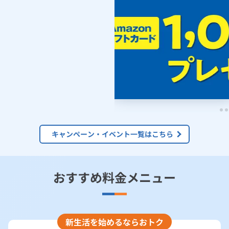
お手続き・サポート
まとめプラン紹介
一般料金
「大阪ガスの電気」が選ばれる理由
工事・開通までの流れ
修理
キッチン
使用開始
ガスと電気の
の申込
料金計算方法
リフォーム・リノベーション
お手続き一覧
ショールーム
Daigasコラム
「大阪ガスの都市ガス」への切り替えについて
電気料金メニュー
使用中止
ガスと電気の
の申込
通信速度測定
定額サービス
バス・洗面
故障診断
ガスコンロ
日割計算について
安心・安全
リフォーム・リノベーション
トップ
お客さまサポート
お手続きから使用開始までの流れ
総合TOP
業務用・産業用のお客さま
企業情報
リビング・空調
エラーコード診断
らく得リース
ガス炊飯器
ガス給湯器
燃料費調整・再生可能エネルギー発電促進賦課金（関西エリア）
便利・おトク
住ミカタ・リフォーム
住ミカタ・サービス
お問い合わせ
まとめプラン紹介
機器・修理お申込み
太陽光発電余剰電力買取サービス
過去の燃料費調整単価について
発電・省エネ
取扱説明書を探す
らく得保証
ガスオーブン
ガス温水浴室暖房乾燥機
ガスファンヒーター
リノベーション「マイリノ」
ホームセキュリティ
スマイLINK
簡単プラン診断
「カワック・ミストカワック」
お引越しの手続き
燃料費調整・離島ユニバーサルサービス調整・再生可能エネルギ
インターネットのお申込み
警報器・消火器
お近くのガスのお店
ほっ得定額
レンジフード
ガス温水床暖房「ヌック」
エネファーム
キャンペーン・イベント一覧はこちら
みるぴこ
FitDish
ー発電促進賦課金
乾太くん
食器洗い乾燥機
取替用ガスコンセント
太陽光発電
ぴこぴこ・スマぴこ・けむぴこ
めちゃとクーポン
電気の託送料金平均単価表
おすすめ料金メニュー
ガスコード
蓄電池
消火器
プリゼロ
電源構成・非化石証書使用状況
ガス栓の増設 プラスライン
スマイルーフ
関西おでかけ納税
市場価格調整単価について
新生活を始めるならおトク