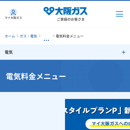
マイ大阪ガス
ご家庭のお客さま
ホーム
ガス・電気
電気料金メニュー
電気
ガス・電気
電気トップ
電気料金メニュー
ガス・電気
トップ
インターネット
「大阪ガスの電気」が選ばれる理由
ガス
インターネット
トップ
機器・修理
電気料金メニュー
電気
ガス
トップ
さすガねっとのメリット
機器・修理
トップ
くらしのサービス
電気料金・お支払い方法について
GAS得プラン
電気
トップ
料金プラン
機器
料金メニュー変更について
くらしのサービス
トップ