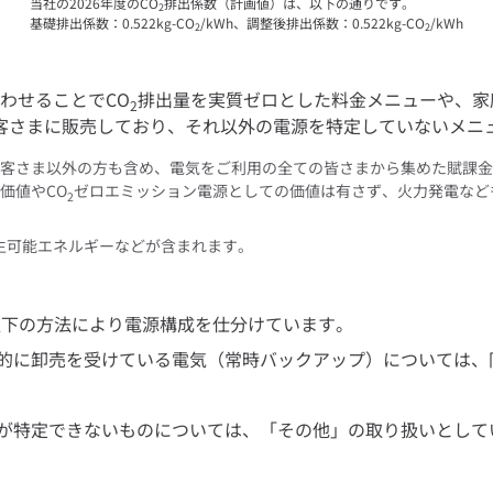
当社の2026年度のCO
排出係数（計画値）は、以下の通りです。
2
基礎排出係数：0.522kg-CO
/kWh、調整後排出係数：0.522kg-CO
/kWh
2
2
わせることでCO
排出量を実質ゼロとした料金メニューや、家庭
2
客さまに販売しており、それ以外の電源を特定していないメニ
客さま以外の方も含め、電気をご利用の全ての皆さまから集めた賦課金
価値やCO
ゼロエミッション電源としての価値は有さず、火力発電など
2
再生可能エネルギーなどが含まれます。
以下の方法により電源構成を仕分けています。
的に卸売を受けている電気（常時バックアップ）については、同
が特定できないものについては、「その他」の取り扱いとして