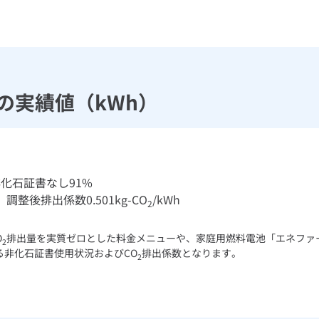
日の実績値（kWh）
化石証書なし91%
 調整後排出係数0.501kg-CO
/kWh
2
O
排出量を実質ゼロとした料金メニューや、家庭用燃料電池「エネファーム
2
る非化石証書使用状況およびCO
排出係数となります。
2