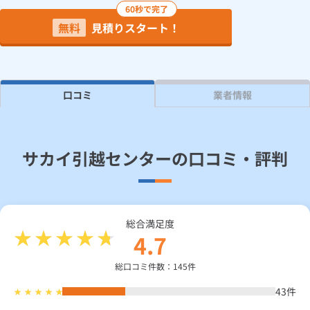
60秒で完了
無料
見積りスタート！
見積り依頼
Daigasコラム
口コミ
業者情報
総合TOP
業務用・産業用のお客さま
企業情報
利用規約
プライバシーポリシー
サカイ引越センターの口コミ・評判
総合満足度
4.7
総口コミ件数：145件
43
件