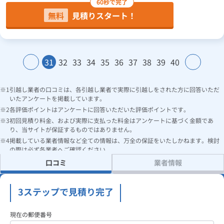
60秒で完了
無料
見積りスタート！
31
32
33
34
35
36
37
38
39
40
引越し業者の口コミは、各引越し業者で実際に引越しをされた方に回答いただ
いたアンケートを掲載しています。
各評価ポイントはアンケートに回答いただいた評価ポイントです。
初回見積り料金、および実際に支払った料金はアンケートに基づく金額であ
り、当サイトが保証するものではありません。
掲載している業者情報など全ての情報は、万全の保証をいたしかねます。検討
の際は必ず各業者へご確認ください。
口コミ
業者情報
3ステップで見積り完了
現在の郵便番号