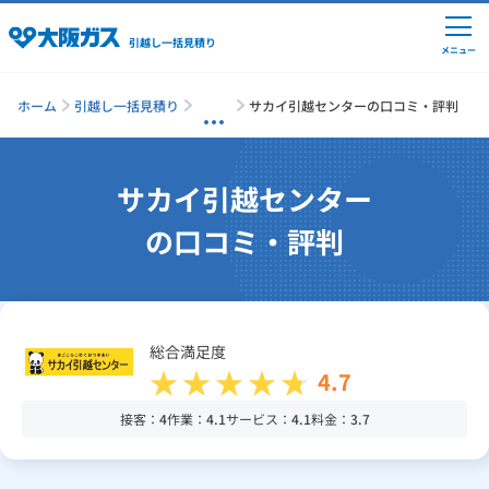
引越し一括見積り
メニュー
ホーム
引越し一括見積り
サカイ引越センターの口コミ・評判
引越しの準備
サカイ引越センター
の口コミ・評判
引越し費用の相場
単身の引越し
総合満足度
4.7
引越し業者ランキング
接客：
4
作業：
4.1
サービス：
4.1
料金：
3.7
引越し見積りシミュレーション