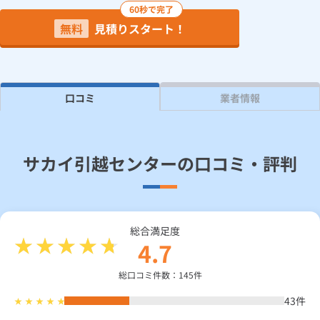
60秒で完了
無料
見積りスタート！
見積り依頼
Daigasコラム
口コミ
業者情報
総合TOP
業務用・産業用のお客さま
企業情報
利用規約
プライバシーポリシー
サカイ引越センターの口コミ・評判
総合満足度
4.7
総口コミ件数：145件
43
件