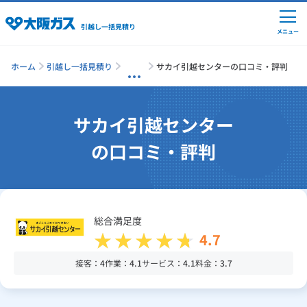
引越し一括見積り
メニュー
ホーム
引越し一括見積り
サカイ引越センターの口コミ・評判
引越しの準備
サカイ引越センター
の口コミ・評判
引越し費用の相場
単身の引越し
総合満足度
4.7
引越し業者ランキング
接客：
4
作業：
4.1
サービス：
4.1
料金：
3.7
引越し見積りシミュレーション