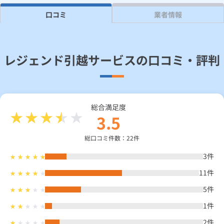
口コミ
業者情報
見積り依頼
レジェンド引越サービスの口コミ・評判
Daigasコラム
総合TOP
業務用・産業用のお客さま
企業情報
利用規約
プライバシーポリシー
総合満足度
3.5
総口コミ件数：22件
3
件
11
件
5
件
1
件
2
件