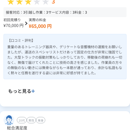
3
接客対応：
3
引越し作業：
3
サービス内容：
3
料金：
3
初回見積り
実際の料金
¥70,000 円
¥65,000 円
【口コミ・評判】
重量のあるトレーニング器具や、デリケートな音響機材の運搬をお願いし
ましたが、運送のスペシャリストだけあって固定の仕方が非常に強固でし
た。大型トラックの振動対策もしっかりしており、移動後の荷崩れも一切
なく、無傷で届けてくれたことに技術の高さを感じました。作業員の方々
の無駄のない動きには無骨ながらも一本筋が通っており、余計な私語もな
く黙々と任務を遂行する姿には非常に好感が持てました。
もっと見る
20代
男性
単身
総合満足度