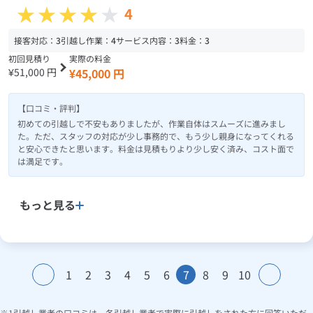
4
接客対応：
3
引越し作業：
4
サービス内容：
3
料金：
3
初回見積り
実際の料金
¥51,000 円
¥45,000 円
【口コミ・評判】
初めての引越しで不安もありましたが、作業自体はスムーズに進みまし
た。ただ、スタッフの対応が少し事務的で、もう少し親身になってくれる
と安心できたと思います。料金は見積もりより少し安く済み、コスト面で
は満足です。
もっと見る
1
2
3
4
5
6
7
8
9
10
引越し業者の口コミは、各引越し業者で実際に引越しをされた方に回答いただ