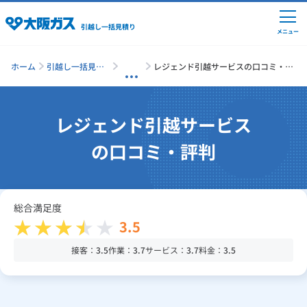
引越し一括見積り
メニュー
ホーム
引越し一括見積
レジェンド引越サービスの口コミ・評
り
判
引越しの準備
レジェンド引越サービス
の口コミ・評判
引越し費用の相場
単身の引越し
総合満足度
3.5
引越し業者ランキング
接客：
3.5
作業：
3.7
サービス：
3.7
料金：
3.5
引越し見積りシミュレーション