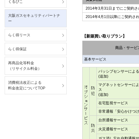
くるぴこ
2014年3月31日までにご契約
大阪ガスセキュリティパートナ
2014年4月1日以降にご契約さ
ー
らく得リース
【新築買い取りプラン】
商品・サービ
らく得保証
基本サービス
再商品化等料金
（リサイクル料金）
パッシブセンサーによ
(追加)
消費税法改正による
マグネットセンサーに
料金改定についてTOP
ス
(追加)
在宅監視サービス
非常通報「安心かけつ
台所通報サービス
火災通報サービス
ガス消し忘れ自動通報