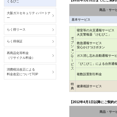
【2012年3月31日までにご契
くるぴこ
商品・サー
大阪ガスセキュリティパートナ
ー
基本サービス
らく得リース
寝室等の火災通報サービス
火災警報器「けむぴこ」
らく得保証
救急通報サービス
安心かけつけボタン
再商品化等料金
ガス消し忘れ自動通報サー
（リサイクル料金）
「ぴこぴこ」による台所通
消費税法改正による
料金改定についてTOP
複数設置割引料金
特
健康相談サービス
典
【2012年4月1日以降にご契約
商品・サー