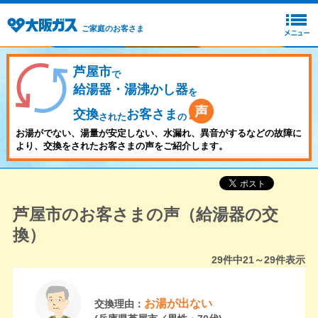
ご家庭のお客さま
芦屋市
で
給湯器・湯沸かし器
を
交換
お客さま
された
の
お湯がでない、湯量が安定しない、水漏れ、異音がするなどの故障に
より、交換をされたお客さまの声をご紹介します。
芦屋市のお客さまの声（給湯器の交
換）
29
件中
21～29
件表示
お湯が出ない
交換理由：