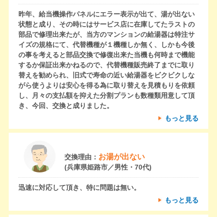
昨年、給当機操作パネルにエラー表示が出て、湯が出ない
状態と成り、その時にはサービス店に在庫してたラストの
部品で修理出来たが、当方のマンションの給湯器は特注サ
イズの規格にて、代替機種が１機種しか無く、しかも今後
の事を考えると部品交換で修復出来た当機も何時まで機能
するか保証出来かねるので、代替機種販売終了までに取り
替えを勧められ、旧式で寿命の近い給湯器をビクビクしな
がら使うよりは安心を得る為に取り替えを見積もりを依頼
し、月々の支払額を抑えた分割プランも数種類用意して頂
き、今回、交換と成りました。
もっと見る
お湯が出ない
交換理由：
(兵庫県姫路市／男性・70代)
迅速に対応して頂き、特に問題は無い。
もっと見る