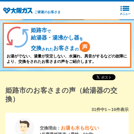
ご家庭のお客さま
姫路市
で
給湯器・湯沸かし器
を
交換
お客さま
された
の
お湯がでない、湯量が安定しない、水漏れ、異音がするなどの故障に
より、交換をされたお客さまの声をご紹介します。
姫路市のお客さまの声（給湯器の交
換）
31
件中
1～10
件表示
お湯も水も出ない
交換理由：