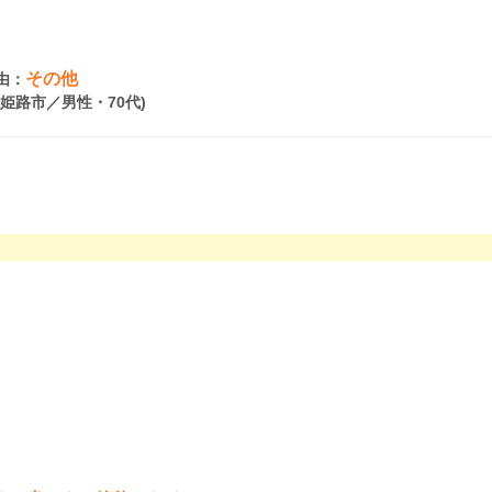
その他
由：
県姫路市／男性・70代)