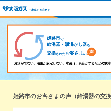
ご家庭のお客さま
姫路市
で
給湯器・湯沸かし器
を
交換
お客さま
された
の
お湯がでない、湯量が安定しない、水漏れ、異音がするなどの故障
姫路市のお客さまの声（給湯器の交