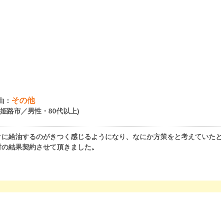
その他
由：
県姫路市／男性・80代以上)
クに給油するのがきつく感じるようになり、なにか方策をと考えていた
討の結果契約させて頂きました。