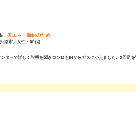
省エネ・節約のため
由：
県姫路市／女性・50代)
ンターで詳しく説明を聞きコンロもIHからガスにかえました。2回足