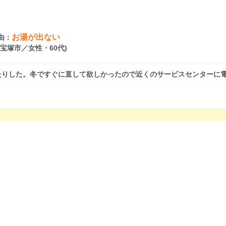
お湯が出ない
由：
県宝塚市／女性・60代)
たりした。冬ですぐに直して欲しかったので近くのサービスセンターに