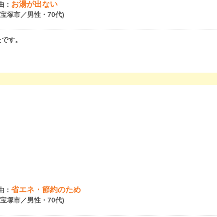
お湯が出ない
由：
県宝塚市／男性・70代)
たです。
省エネ・節約のため
由：
県宝塚市／男性・70代)