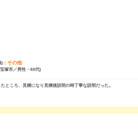
その他
由：
県宝塚市／男性・60代)
したところ、見積になり見積後説明の時丁寧な説明だった。