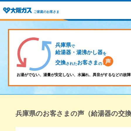
ご家庭のお客さま
兵庫県
で
給湯器・湯沸かし器
を
交換
お客さま
された
の
お湯がでない、湯量が安定しない、水漏れ、異音がするなどの故障
兵庫県のお客さまの声（給湯器の交