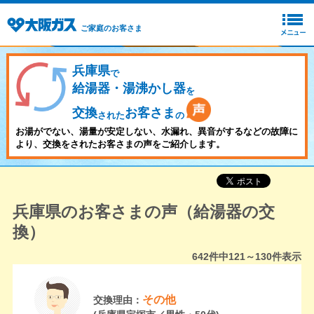
ご家庭のお客さま
兵庫県
で
給湯器・湯沸かし器
を
交換
お客さま
された
の
お湯がでない、湯量が安定しない、水漏れ、異音がするなどの故障に
より、交換をされたお客さまの声をご紹介します。
兵庫県のお客さまの声（給湯器の交
換）
642
件中
121～130
件表示
その他
交換理由：