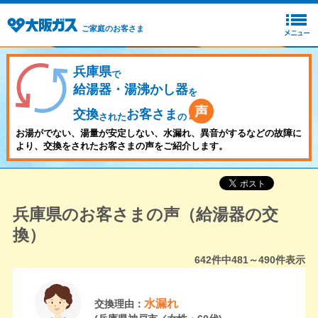
ご家庭のお客さま
兵庫県
で
給湯器・湯沸かし器
を
交換
お客さま
された
の
お湯がでない、湯量が安定しない、水漏れ、異音がするなどの故障に
より、交換をされたお客さまの声をご紹介します。
兵庫県のお客さまの声（給湯器の交
換）
642
件中
481～490
件表示
水漏れ
交換理由：