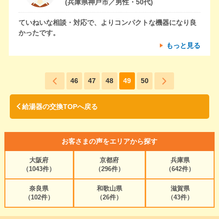
(兵庫県神戸市／男性・50代)
ていねいな相談・対応で、よりコンパクトな機器になり良
かったです。
もっと見る
46
47
48
49
50
給湯器の交換TOPへ戻る
お客さまの声をエリアから探す
大阪府
京都府
兵庫県
（1043件）
（296件）
（642件）
奈良県
和歌山県
滋賀県
（102件）
（26件）
（43件）