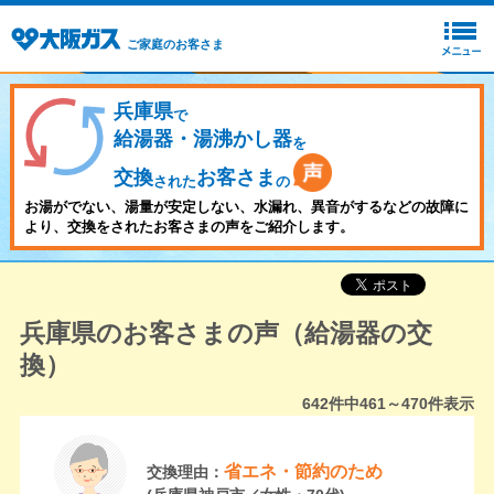
ご家庭のお客さま
兵庫県
で
給湯器・湯沸かし器
を
交換
お客さま
された
の
お湯がでない、湯量が安定しない、水漏れ、異音がするなどの故障に
より、交換をされたお客さまの声をご紹介します。
兵庫県のお客さまの声（給湯器の交
換）
642
件中
461～470
件表示
省エネ・節約のため
交換理由：