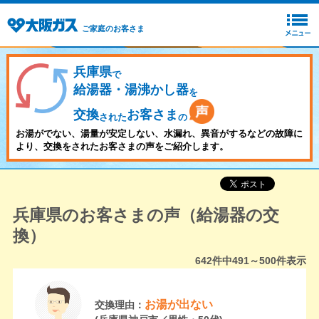
ご家庭のお客さま
兵庫県
で
給湯器・湯沸かし器
を
交換
お客さま
された
の
お湯がでない、湯量が安定しない、水漏れ、異音がするなどの故障に
より、交換をされたお客さまの声をご紹介します。
兵庫県のお客さまの声（給湯器の交
換）
642
件中
491～500
件表示
お湯が出ない
交換理由：