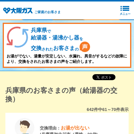
ご家庭のお客さま
兵庫県
で
給湯器・湯沸かし器
を
交換
お客さま
された
の
お湯がでない、湯量が安定しない、水漏れ、異音がするなどの故障に
より、交換をされたお客さまの声をご紹介します。
兵庫県のお客さまの声（給湯器の交
換）
642
件中
61～70
件表示
お湯が出ない
交換理由：