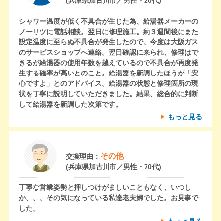
(兵庫県加古川市／男性・20代)
シャワー温度が低く不具合が生じた為、給湯器メーカーの
ノーリツに電話相談。翌日に修理施工。約３週間後にまた
設定温度に至らぬ不具合が発生したので、今度は大阪ガス
のサービスショップへ連絡。翌日確認に来られ、修理はで
きるが給湯器の使用年数を越えているので不具合が再度発
生する確率が高いとのこと。給湯器を新調したほうが「安
心ですよ」とのアドバイス。給湯器の状態と修理箇所の現
状を丁寧に説明していただきました。結果、総合的に判断
して給湯器を新調した次第です。
もっと見る
その他
交換理由：
(兵庫県加古川市／男性・70代)
丁寧な営業姿勢と押しつけがましいこともなく、いつし
か、、、その気になっている私達老夫婦でした。お見事で
した。
もっと見る