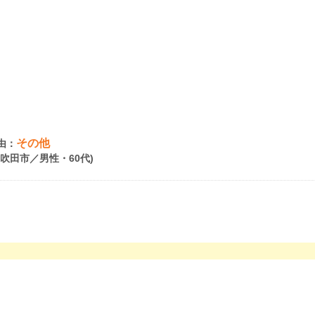
その他
由：
府吹田市／男性・60代)