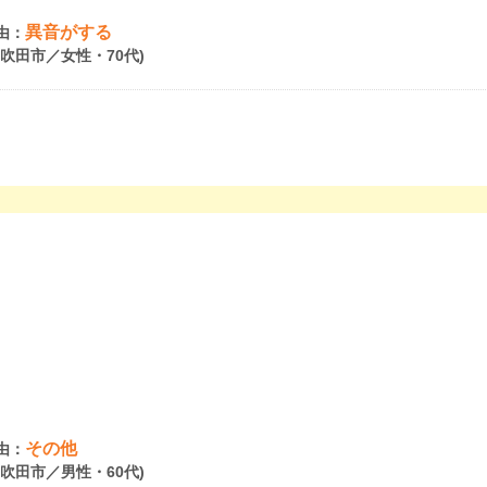
異音がする
由：
府吹田市／女性・70代)
。
その他
由：
府吹田市／男性・60代)