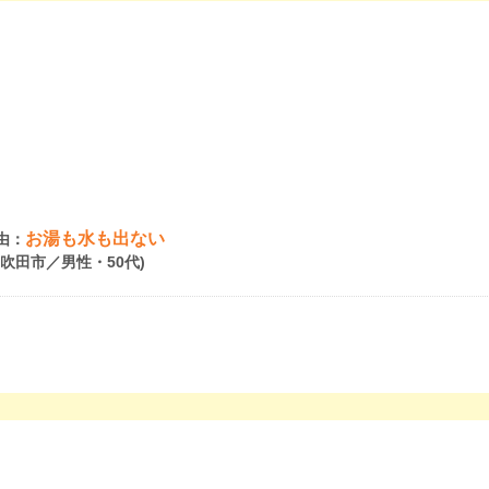
お湯も水も出ない
由：
府吹田市／男性・50代)