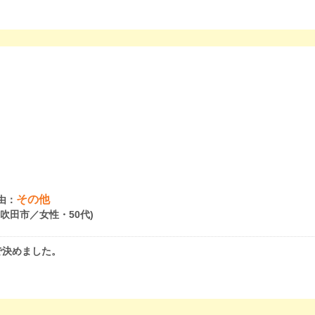
その他
由：
府吹田市／女性・50代)
で決めました。