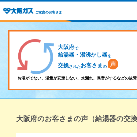
ご家庭のお客さま
大阪府
で
給湯器・湯沸かし器
を
交換
お客さま
された
の
お湯がでない、湯量が安定しない、水漏れ、異音がするなどの故障
大阪府のお客さまの声（給湯器の交