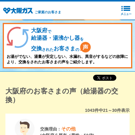
ご家庭のお客さま
大阪府
で
給湯器・湯沸かし器
を
交換
お客さま
された
の
お湯がでない、湯量が安定しない、水漏れ、異音がするなどの故障に
より、交換をされたお客さまの声をご紹介します。
大阪府のお客さまの声（給湯器の交
換）
1043
件中
21～30
件表示
その他
交換理由：