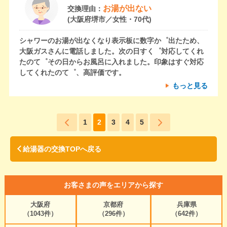
お湯が出ない
交換理由：
(大阪府堺市／女性・70代)
シャワーのお湯が出なくなり表示板に数字か゜出たため、
大阪ガスさんに電話しました。次の日すく゜対応してくれ
たのて゜その日からお風呂に入れました。印象はすぐ対応
してくれたのて゜、高評価です。
もっと見る
1
2
3
4
5
給湯器の交換TOPへ戻る
お客さまの声をエリアから探す
大阪府
京都府
兵庫県
（1043件）
（296件）
（642件）