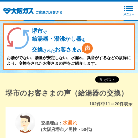
ご家庭のお客さま
堺市
で
給湯器・湯沸かし器
を
交換
お客さま
された
の
お湯がでない、湯量が安定しない、水漏れ、異音がするなどの故障に
より、交換をされたお客さまの声をご紹介します。
堺市のお客さまの声（給湯器の交換）
102
件中
11～20
件表示
水漏れ
交換理由：
(大阪府堺市／男性・50代)