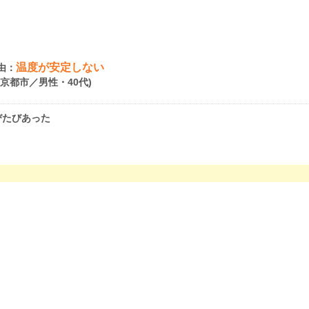
温度が安定しない
由：
府京都市／男性・40代)
びたびあった