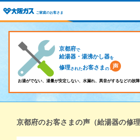
ご家庭のお客さま
京都府
で
給湯器・湯沸かし器
を
修理
お客さま
された
の
お湯がでない、湯量が安定しない、水漏れ、異音がするなどの故障
京都府のお客さまの声（給湯器の修