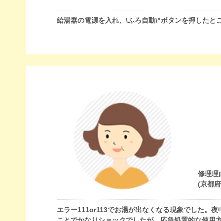
給湯器の電源を入れ、\ふろ自動\"ボタンを押した
修理理
(京都
エラー111or113でお湯が出なくなる現象でした
ことでかなりショックでしたが、応急処置的な使用方