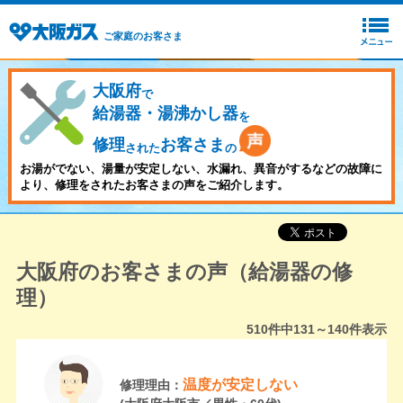
ご家庭のお客さま
大阪府
で
給湯器・湯沸かし器
を
修理
お客さま
された
の
お湯がでない、湯量が安定しない、水漏れ、異音がするなどの故障に
より、修理をされたお客さまの声をご紹介します。
大阪府のお客さまの声（給湯器の修
理）
510
件中
131～140
件表示
温度が安定しない
修理理由：