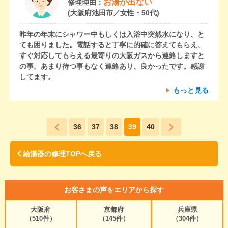
お湯が出ない
修理理由：
(大阪府池田市／女性・50代)
昨年の年末にシャワー中もしくは入浴中突然水になり、と
ても困りました。電話すると丁寧に的確に答えてもらえ、
すぐ対応してもらえる最寄りの大阪ガスから連絡しますと
の事。あまり待つ事もなく連絡あり、良かったです。感謝
してます。
もっと見る
36
37
38
39
40
給湯器の修理TOPへ戻る
お客さまの声をエリアから探す
大阪府
京都府
兵庫県
（510件）
（145件）
（304件）