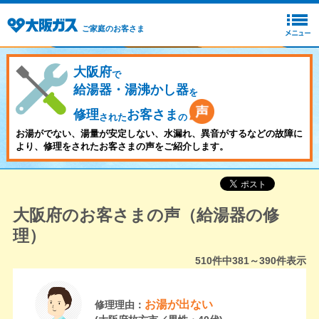
ご家庭のお客さま
大阪府
で
給湯器・湯沸かし器
を
修理
お客さま
された
の
お湯がでない、湯量が安定しない、水漏れ、異音がするなどの故障に
より、修理をされたお客さまの声をご紹介します。
大阪府のお客さまの声（給湯器の修
理）
510
件中
381～390
件表示
お湯が出ない
修理理由：