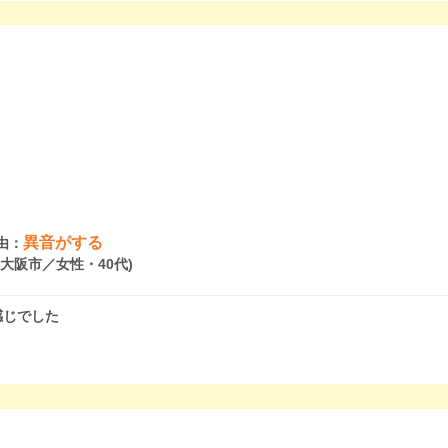
異音がする
由：
府大阪市／女性・40代)
感じでした