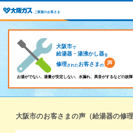
ご家庭のお客さま
大阪市
で
給湯器・湯沸かし器
を
修理
お客さま
された
の
お湯がでない、湯量が安定しない、水漏れ、異音がするなどの故障
大阪市のお客さまの声（給湯器の修