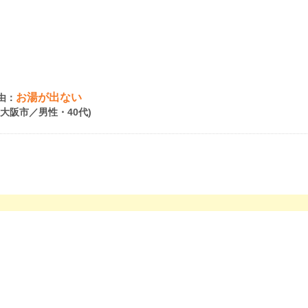
お湯が出ない
由：
府大阪市／男性・40代)