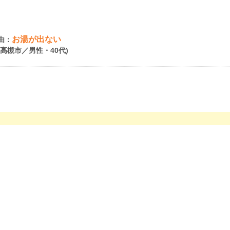
お湯が出ない
由：
府高槻市／男性・40代)