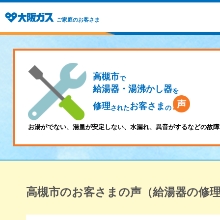
ご家庭のお客さま
高槻市
で
給湯器・湯沸かし器
を
修理
お客さま
された
の
お湯がでない、湯量が安定しない、水漏れ、異音がするなどの故障
高槻市のお客さまの声（給湯器の修