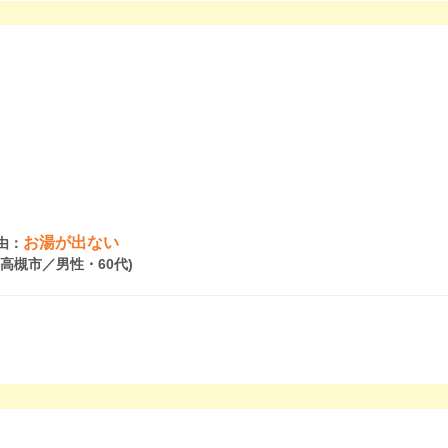
お湯が出ない
由：
府高槻市／男性・60代)