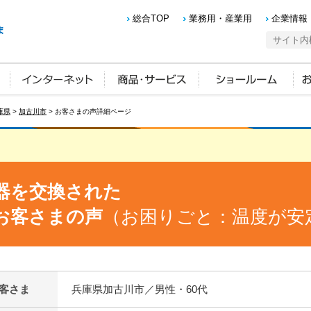
総合TOP
業務用・産業用
企業情報
庫県
>
加古川市
> お客さまの声詳細ページ
器を交換された
お客さまの声
（お困りごと：温度が安
客さま
兵庫県加古川市／男性・60代