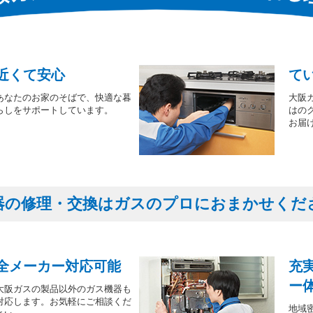
近くて安心
て
あなたのお家のそばで、快適な暮
大阪
らしをサポートしています。
はの
お届
器の修理・交換はガスのプロにおまかせくだ
全メーカー対応可能
充
ー
大阪ガスの製品以外のガス機器も
対応します。お気軽にご相談くだ
地域