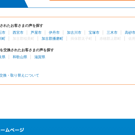
されたお客さまの声を探す
石市
西宮市
芦屋市
伊丹市
加古川市
宝塚市
三木市
高砂
川町
加古郡稲美町
加古郡播磨町
揖保郡太子町
赤穂郡上郡町
佐
を交換されたお客さまの声を探す
良県
和歌山県
滋賀県
交換・取り替えについて