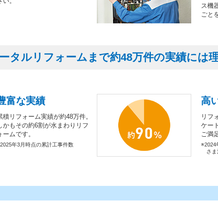
さい。
ス機
ごと
ータルリフォームまで約48万件の実績には
豊富な実績
高
累積リフォーム実績が約48万件。
リフ
しかもその約6割が水まわりリフ
ケー
ォームです。
ご満
※2025年3月時点の累計工事件数
※202
さま