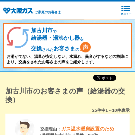
ご家庭のお客さま
加古川市
で
給湯器・湯沸かし器
を
交換
お客さま
された
の
お湯がでない、湯量が安定しない、水漏れ、異音がするなどの故障に
より、交換をされたお客さまの声をご紹介します。
加古川市のお客さまの声（給湯器の交
換）
25
件中
1～10
件表示
ガス温水暖房設置のため
交換理由：