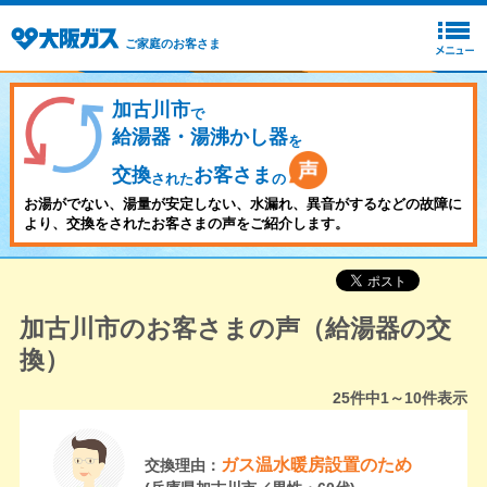
ご家庭のお客さま
加古川市
で
給湯器・湯沸かし器
を
交換
お客さま
された
の
お湯がでない、湯量が安定しない、水漏れ、異音がするなどの故障に
より、交換をされたお客さまの声をご紹介します。
加古川市のお客さまの声（給湯器の交
換）
25
件中
1～10
件表示
ガス温水暖房設置のため
交換理由：