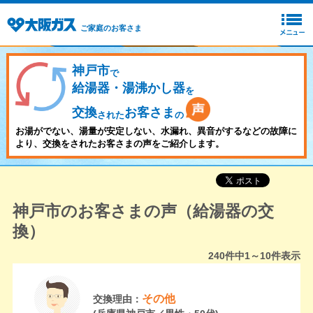
ご家庭のお客さま
神戸市
で
給湯器・湯沸かし器
を
交換
お客さま
された
の
お湯がでない、湯量が安定しない、水漏れ、異音がするなどの故障に
より、交換をされたお客さまの声をご紹介します。
神戸市のお客さまの声（給湯器の交
換）
240
件中
1～10
件表示
その他
交換理由：