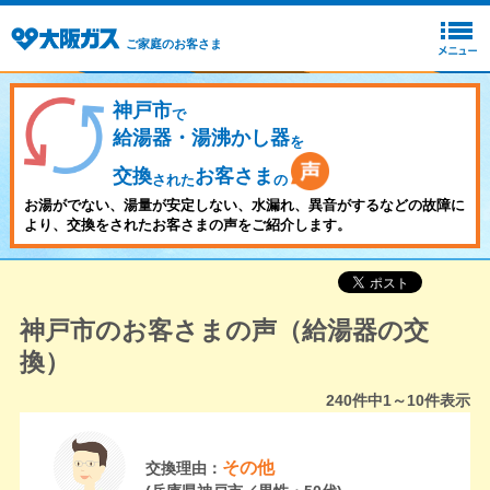
ご家庭のお客さま
神戸市
で
給湯器・湯沸かし器
を
交換
お客さま
された
の
お湯がでない、湯量が安定しない、水漏れ、異音がするなどの故障に
より、交換をされたお客さまの声をご紹介します。
神戸市のお客さまの声（給湯器の交
換）
240
件中
1～10
件表示
その他
交換理由：