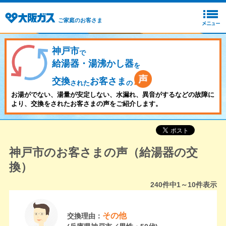
ご家庭のお客さま
神戸市
で
給湯器・湯沸かし器
を
交換
お客さま
された
の
お湯がでない、湯量が安定しない、水漏れ、異音がするなどの故障に
より、交換をされたお客さまの声をご紹介します。
神戸市のお客さまの声（給湯器の交
換）
240
件中
1～10
件表示
その他
交換理由：