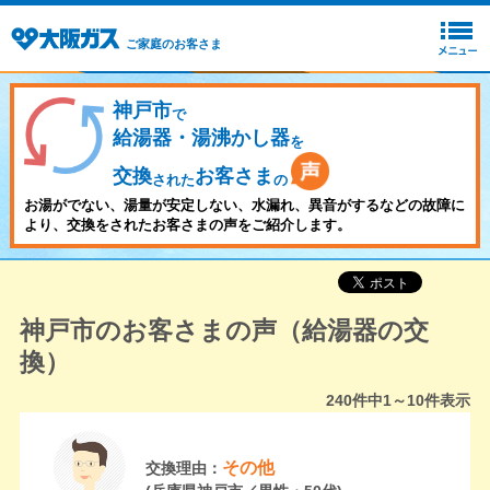
ご家庭のお客さま
神戸市
で
給湯器・湯沸かし器
を
交換
お客さま
された
の
お湯がでない、湯量が安定しない、水漏れ、異音がするなどの故障に
より、交換をされたお客さまの声をご紹介します。
神戸市のお客さまの声（給湯器の交
換）
240
件中
1～10
件表示
その他
交換理由：