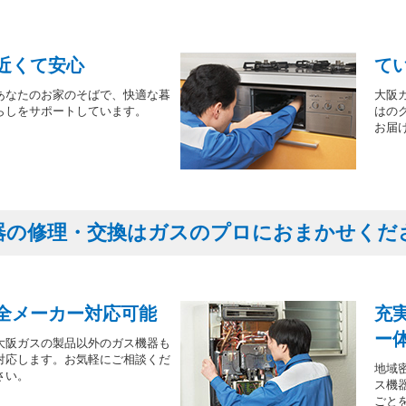
近くて安心
て
あなたのお家のそばで、快適な暮
大阪
らしをサポートしています。
はの
お届
器の修理・交換はガスのプロにおまかせくだ
全メーカー対応可能
充
ー
大阪ガスの製品以外のガス機器も
対応します。お気軽にご相談くだ
地域
さい。
ス機
ごと