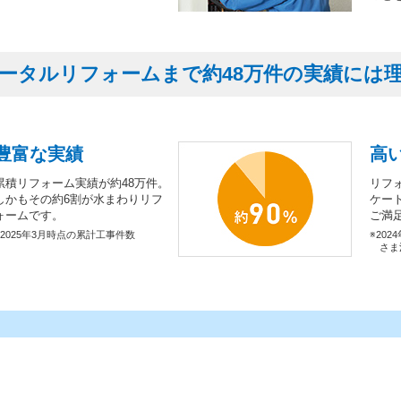
ータルリフォームまで約48万件の実績には
豊富な実績
高
累積リフォーム実績が約48万件。
リフ
しかもその約6割が水まわりリフ
ケー
ォームです。
ご満
※2025年3月時点の累計工事件数
※202
さま