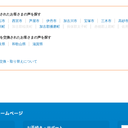
されたお客さまの声を探す
石市
西宮市
芦屋市
伊丹市
加古川市
宝塚市
三木市
高砂
川町
加古郡稲美町
加古郡播磨町
揖保郡太子町
赤穂郡上郡町
佐
を交換されたお客さまの声を探す
良県
和歌山県
滋賀県
交換・取り替えについて
お手続き・サポート