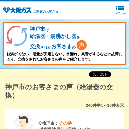
ご家庭のお客さま
神戸市
で
給湯器・湯沸かし器
を
交換
お客さま
された
の
お湯がでない、湯量が安定しない、水漏れ、異音がするなどの故障に
より、交換をされたお客さまの声をご紹介します。
神戸市のお客さまの声（給湯器の交
換）
240
件中
1～10
件表示
その他
交換理由：