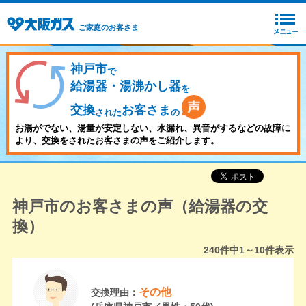
ご家庭のお客さま
神戸市
で
給湯器・湯沸かし器
を
交換
お客さま
された
の
お湯がでない、湯量が安定しない、水漏れ、異音がするなどの故障に
より、交換をされたお客さまの声をご紹介します。
神戸市のお客さまの声（給湯器の交
換）
240
件中
1～10
件表示
その他
交換理由：