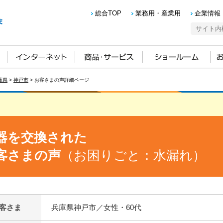
総合TOP
業務用・産業用
企業情報
庫県
>
神戸市
> お客さまの声詳細ページ
器を交換された
客さまの声
（お困りごと：水漏れ）
客さま
兵庫県神戸市／女性・60代