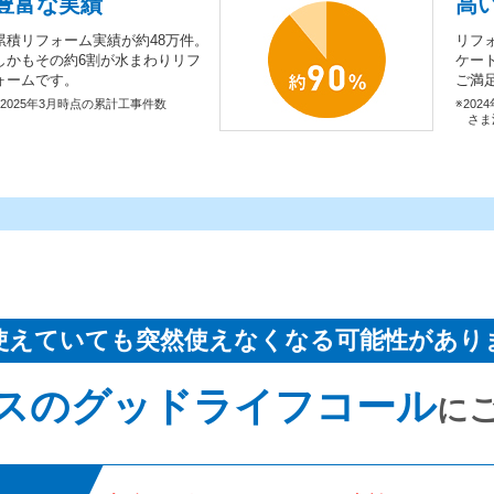
豊富な実績
高
累積リフォーム実績が約48万件。
リフ
しかもその約6割が水まわりリフ
ケー
ォームです。
ご満
※2025年3月時点の累計工事件数
※202
さま
使えていても突然使えなくなる可能性があり
スのグッドライフコール
に