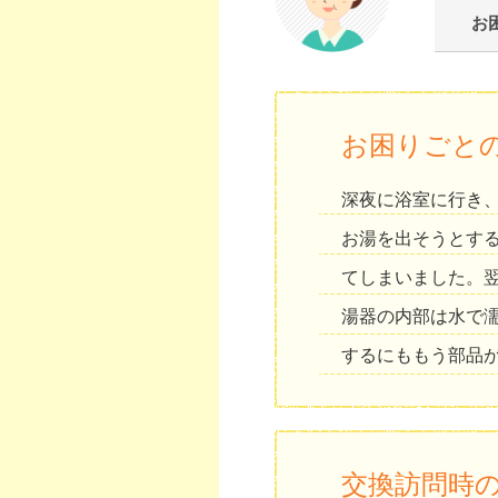
お
お困りごと
深夜に浴室に行き
お湯を出そうとす
てしまいました。
湯器の内部は水で
するにももう部品
交換訪問時