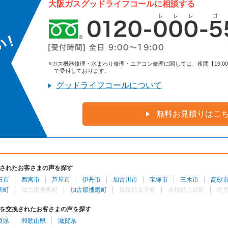
大阪ガスグッドライフコールに相談する
※ガス機器修理・水まわり修理・エアコン修理に関しては、夜間【19:00～9:
て受付しております。
グッドライフコールについて
無料お見積りはこ
されたお客さまの声を探す
石市
西宮市
芦屋市
伊丹市
加古川市
宝塚市
三木市
高砂
川町
加古郡稲美町
加古郡播磨町
揖保郡太子町
赤穂郡上郡町
佐
を交換されたお客さまの声を探す
良県
和歌山県
滋賀県