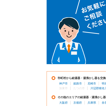
市町村から給湯器・湯沸かし器を交換
神戸市
姫路市
尼崎市
明
加東市
たつの市
川辺郡猪名
その他のエリアの給湯器・湯沸かし器
大阪府
京都府
兵庫県
奈