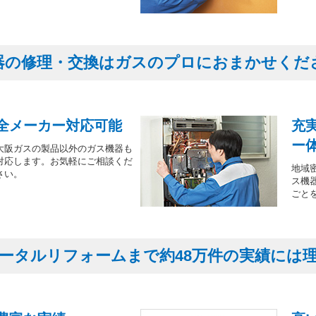
器の修理・交換はガスのプロにおまかせくだ
全メーカー対応可能
充
ー
大阪ガスの製品以外のガス機器も
対応します。お気軽にご相談くだ
地域
さい。
ス機
ごと
ータルリフォームまで約48万件の実績には