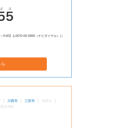
00】も0570-05-5858（ナビダイヤル）に
ちら
市
川西市
三田市
加西市
用郡佐用町