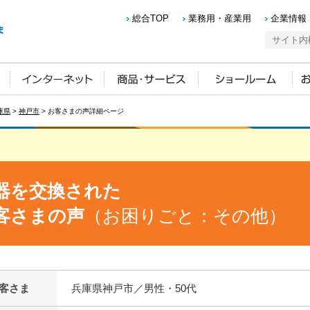
総合TOP
業務用・産業用
企業情報
庫県
>
神戸市
> お客さまの声詳細ページ
器を交換された
客さまの声
（お困りごと：その他）
客さま
兵庫県神戸市／男性・50代