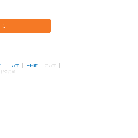
ちら
市
川西市
三田市
加西市
用郡佐用町