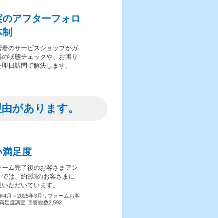
実のアフターフォロ
体制
密着のサービスショップがガ
器の状態チェックや、お困り
を即日訪問で解決します。
理由があります。
い満足度
ォーム完了後のお客さまアン
トでは、約9割のお客さまに
足いただいています。
4年4月～2025年3月リフォームお客
満足度調査 回答総数2,592