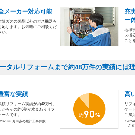
全メーカー対応可能
充
ー
大阪ガスの製品以外のガス機器も
対応します。お気軽にご相談くだ
地域
さい。
ス機
ごと
ータルリフォームまで約48万件の実績には
豊富な実績
高
累積リフォーム実績が約48万件。
リフ
しかもその約6割が水まわりリフ
ケー
ォームです。
ご満
※2025年3月時点の累計工事件数
※202
さま