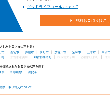
グッドライフコールについて
無料お見積りはこ
されたお客さまの声を探す
石市
西宮市
芦屋市
伊丹市
加古川市
宝塚市
三木市
高砂
川町
加古郡稲美町
加古郡播磨町
揖保郡太子町
赤穂郡上郡町
佐
を交換されたお客さまの声を探す
良県
和歌山県
滋賀県
交換・取り替えについて