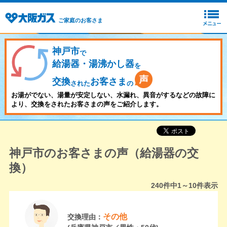
ご家庭のお客さま
神戸市
で
給湯器・湯沸かし器
を
交換
お客さま
された
の
お湯がでない、湯量が安定しない、水漏れ、異音がするなどの故障に
より、交換をされたお客さまの声をご紹介します。
神戸市のお客さまの声（給湯器の交
換）
240
件中
1～10
件表示
その他
交換理由：