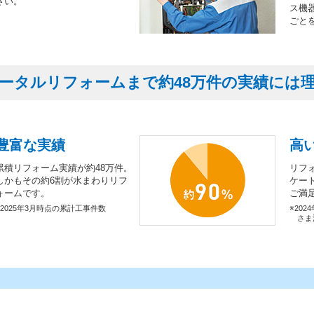
さい。
ス機
ごと
ータルリフォームまで約48万件の実績には
豊富な実績
高
累積リフォーム実績が約48万件。
リフ
しかもその約6割が水まわりリフ
ケー
ォームです。
ご満
※2025年3月時点の累計工事件数
※202
さま