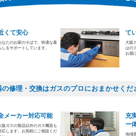
近くて安心
て
あなたのお家のそばで、快適な暮
大阪
らしをサポートしています。
はの
お届
器の修理・交換はガスのプロにおまかせくだ
全メーカー対応可能
充
ー
大阪ガスの製品以外のガス機器も
対応します。お気軽にご相談くだ
地域