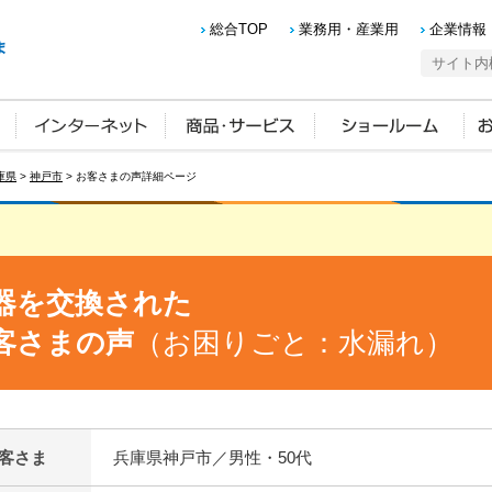
総合TOP
業務用・産業用
企業情報
庫県
>
神戸市
> お客さまの声詳細ページ
器を交換された
客さまの声
（お困りごと：水漏れ）
客さま
兵庫県神戸市／男性・50代