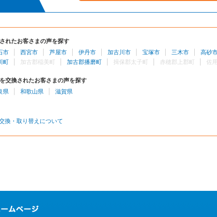
されたお客さまの声を探す
石市
西宮市
芦屋市
伊丹市
加古川市
宝塚市
三木市
高砂
川町
加古郡稲美町
加古郡播磨町
揖保郡太子町
赤穂郡上郡町
佐
を交換されたお客さまの声を探す
良県
和歌山県
滋賀県
交換・取り替えについて